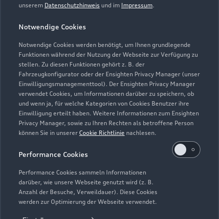
unserem
Datenschutzhinweis
und im
Impressum
.
Zur Reparatur
Notwendige Cookies
Notwendige Cookies werden benötigt, um Ihnen grundlegende
Zurück nach oben
Funktionen während der Nutzung der Webseite zur Verfügung zu
stellen. Zu diesen Funktionen gehört z. B. der
Fahrzeugkonfigurator oder der Ensighten Privacy Manager (unser
Modelle
Einwilligungsmanagementtool). Der Ensighten Privacy Manager
verwendet Cookies, um Informationen darüber zu speichern, ob
und wenn ja, für welche Kategorien von Cookies Benutzer ihre
Kaufen & leasen
Alle Modelle
Einwilligung erteilt haben. Weitere Informationen zum Ensighten
Privacy Manager, sowie zu Ihren Rechten als betroffene Person
Modelle vergleichen
können Sie in unserer
Cookie Richtlinie
nachlesen.
Service & Zubehör
Neuwagensuche
Elektromodelle
Performance Cookies
Gebrauchtwagensuche
Support
Saisonale Angebote
Plug-in-Hybride
Performance Cookies sammeln Informationen
Gebrauchtwagen
darüber, wie unsere Webseite genutzt wird (z. B.
Audi Services
Über Audi
Anzahl der Besuche, Verweildauer). Diese Cookies
Kundenservice
Finanzierung
werden zur Optimierung der Webseite verwendet.
Garantie
Händlersuche
Aktionen & Angebote